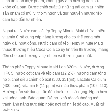
sinh an toàn thực phẩm, không gây ảnh hưởng đến sức
khỏe của bạn. Được chiết xuất từ những trái cam tự nhiên,
sản phẩm có mùi vị thơm ngon và giữ nguyên những tép
cam hấp dẫn tự nhiên.
Ngoài ra, Nước cam có tép Teppy Minute Maid chứa nhiều
vitamin C sẽ cung cấp năng lượng cho cơ thể trong một
ngày dài hoạt động. Nước cam có tép Teppy Minute Maid
thuộc thương hiệu Coca Cola có uy tín trên thị trường, mang
đến cho bạn hương vị tự nhiên và thơm ngon nhất.
Thành phần Teppy Minute Maid Lon 320ml: Nước, đường
HFCS, nước cốt cam và tép cam (12.2%), hương cam tổng
hợp, chất điều chỉnh độ axit (330, 331(iii)), Lactate Calcium
(400 ppm), vitamin E (11 ppm) và màu thực phẩm (102, 110).
Hướng dẫn sử dụng: Lắc đều trước khi sử dụng. Ngon hơn
khi uống lạnh. Bảo quản: Để nơi khô ráo và thoáng mát,
tránh ánh nắng trực tiếp hoặc nơi có nhiệt độ cao. Xuất xứ:
Việt Nam.