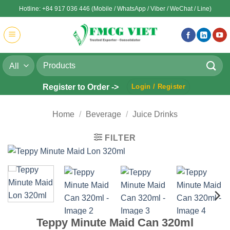
Skip
Hotline: +84 917 036 446 (Mobile / WhatsApp / Viber / WeChat / Line)
to
content
Search
for:
Register to Order ->
Login / Register
Home
/
Beverage
/
Juice Drinks
FILTER
Teppy Minute Maid Can 320ml